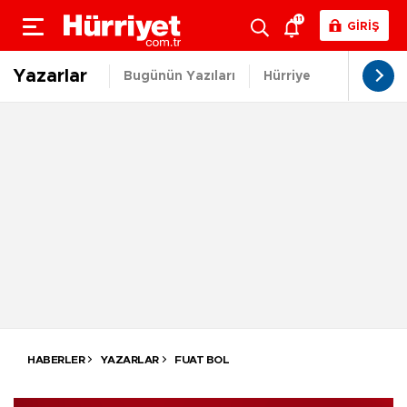
11
GİRİŞ
Yazarlar
Bugünün Yazıları
Hürriyet.com.tr Yazıla
HABERLER
YAZARLAR
FUAT BOL