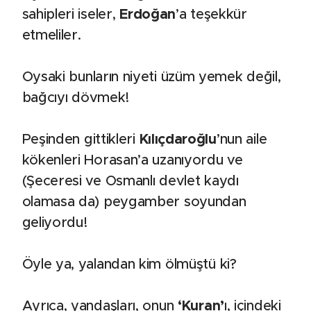
sahipleri iseler,
Erdoğan
’a teşekkür
etmeliler.
Oysaki bunların niyeti üzüm yemek değil,
bağcıyı dövmek!
Peşinden gittikleri
Kılıçdaroğlu
’nun aile
kökenleri Horasan’a uzanıyordu ve
(Şeceresi ve Osmanlı devlet kaydı
olamasa da) peygamber soyundan
geliyordu!
Öyle ya, yalandan kim ölmüştü ki?
Ayrıca, yandaşları, onun
‘Kuran’
ı, içindeki