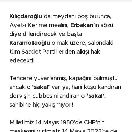
Kılıçdaroğlu
da meydanı boş bulunca,
Ayet-i Kerime mealini,
Erbakan
’ın sözü
diye dillendirecek ve başta
Karamollaoğlu
olmak üzere, salondaki
tüm Saadet Partililerden alkışı hak
edecekti!
Tencere yuvarlanmış, kapağını bulmuştu
ancak o
‘sakal’
var ya, hani kuşu kandıran
dervişin cübbesini andıran o
‘sakal’
,
sahibine hiç yakışmıyor!
Milletimiz 14 Mayıs 1950’de CHP’nin
maskesini yırtmıştı; 14 Mayıs 2023’te de,