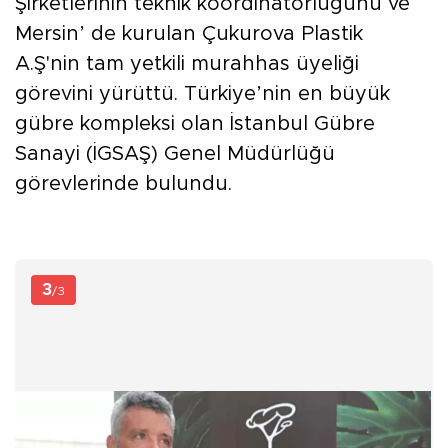
Şirketlerinin teknik koordinatörlüğünü ve
Mersin’ de kurulan Çukurova Plastik
A.Ş'nin tam yetkili murahhas üyeliği
görevini yürüttü. Türkiye’nin en büyük
gübre kompleksi olan İstanbul Gübre
Sanayi (İGSAŞ) Genel Müdürlüğü
görevlerinde bulundu.
3
/3