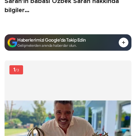
Saran'ın babası Özbek Saran hakkında
bilgiler…
Haberlerimizi Google’da Takip Edin
Gelişmelerden anında haberdar olun.
1
/3